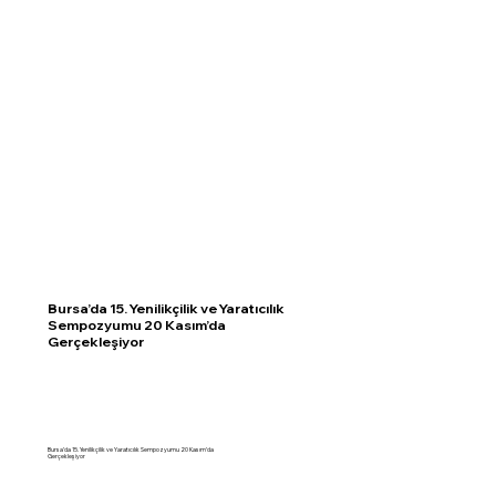
Bursa’da 15. Yenilikçilik ve Yaratıcılık
Sempozyumu 20 Kasım’da
Gerçekleşiyor
Bursa’da 15. Yenilikçilik ve Yaratıcılık Sempozyumu 20 Kasım’da
Gerçekleşiyor