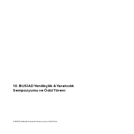
10. BUSİAD Yenilikçilik & Yaratıcılık
Sempozyumu ve Ödül Töreni
10. BUSİAD Yenilikçilik & Yaratıcılık Sempozyumu ve Ödül Töreni