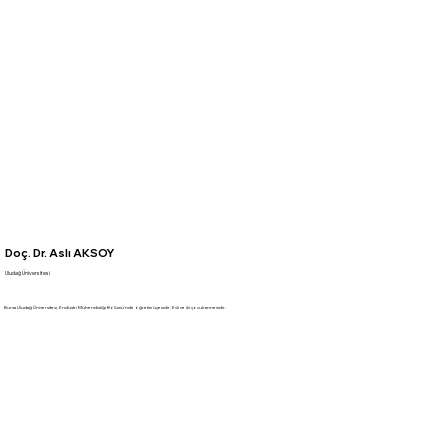
Doç. Dr. Aslı AKSOY
Uludağ Üniversitesi
Bursa Uludağ Üniversitesi, Endüstri Mühendisliği Bölümü’nde öğretim üyesidir. Evli ve iki çocuk annesidir.